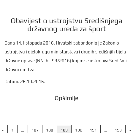
Obavijest o ustrojstvu Središnjega
državnog ureda za šport
Dana 14. listopada 2016. Hrvatski sabor donio je Zakon o
ustrojstvu i djelokrugu ministarstava i drugih središnjih tijela
državne uprave (NN, br. 93/2016) kojim se ustrojava Središnji
državni ured za...
Datum: 26.10.2016.
Opširnije
«
1
…
187
188
189
190
191
…
193
»