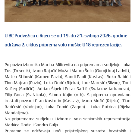
U BC Podvežica u Rijeci se od 19. do 21. svibnja 2026. godine
održava 2. ciklus priprema volo muške U18 reprezentacije.
Po pozivu izbornika Marina Milićevića na pripremama sudjeluju Luka
Tus (Drivenik), Ivano Rajačić Muža i Mauro Šolin (Gornji kraj Ladvić),
Mateo Stihović (Kamen Pazin), Sandi Paoli (Kastav), Roko Babić i
Tino Majcan (Pazin), Luka Dorić (Rijeka), Jure Marević (Slivno), Toni
Kolčeg (Smilčić), Adrian Šipek i Petar Saftić (Sv.Jakov Jadranovo),
Filip Boca (Sv.Nikola), Simon Kajin (Vrh). S priprema opravdano
izostali pozvani Fran Kusturin (Kastav), Ivano Mužić (Rijeka), Tian
Baričević (Vodnjan), Luka Tomić (Zagon) i Luka Butrica (Rijeka
Mandaljena).
Na pripremama sudjeluju i izbornici volo seniorskih reprezentacija
Markica Dodig i Sandro Gulja.
Pripreme se održavaju uoči prijateljskog susreta hrvatskih i