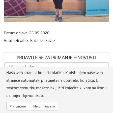
Datum objave: 25.05.2026.
Autor: Hrvatski Boćarski Savez
PRIJAVITE SE ZA PRIMANJE E-NOVOSTI
Naša web stranica koristi kolačiće. Korištenjem naše web
Pošalji
stranice automatski pristajete na upotrebu kolačića. U
svakom trenutku možete isključiti kolačiće klikom na ikonu
© Hrvatski boćarski savez. Sva prava pridržana.
u donjem lijevom kutu.
Design by:
Qmini.hr
Prihvaćam
Ne prihvaćam