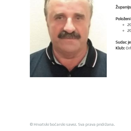
Županijs
Položeni 
20
20
Sudac je
Klub:
Or
© Hrvatski boćarski savez. Sva prava pridržana.