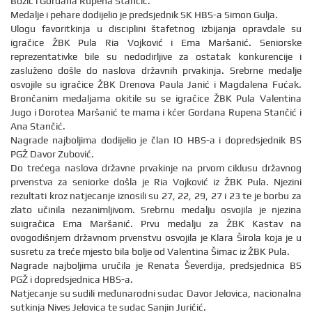
Božić i Gordana Rupena Stančić.
Medalje i pehare dodijelio je predsjednik SK HBS-a Simon Gulja.
Ulogu favoritkinja u disciplini štafetnog izbijanja opravdale su
igračice ŽBK Pula Ria Vojković i Ema Maršanić. Seniorske
reprezentativke bile su nedodirljive za ostatak konkurencije i
zasluženo došle do naslova državnih prvakinja. Srebrne medalje
osvojile su igračice ŽBK Drenova Paula Janić i Magdalena Fućak.
Brončanim medaljama okitile su se igračice ŽBK Pula Valentina
Jugo i Dorotea Maršanić te mama i kćer Gordana Rupena Stančić i
Ana Stančić.
Nagrade najboljima dodijelio je član IO HBS-a i dopredsjednik BS
PGŽ Davor Zubović.
Do trećega naslova državne prvakinje na prvom ciklusu državnog
prvenstva za seniorke došla je Ria Vojković iz ŽBK Pula. Njezini
rezultati kroz natjecanje iznosili su 27, 22, 29, 27 i 23 te je borbu za
zlato učinila nezanimljivom. Srebrnu medalju osvojila je njezina
suigračica Ema Maršanić. Prvu medalju za ŽBK Kastav na
ovogodišnjem državnom prvenstvu osvojila je Klara Širola koja je u
susretu za treće mjesto bila bolje od Valentina Šimac iz ŽBK Pula.
Nagrade najboljima uručila je Renata Ševerdija, predsjednica BS
PGŽ i dopredsjednica HBS-a.
Natjecanje su sudili međunarodni sudac Davor Jelovica, nacionalna
sutkinja Nives Jelovica te sudac Sanjin Juričić.