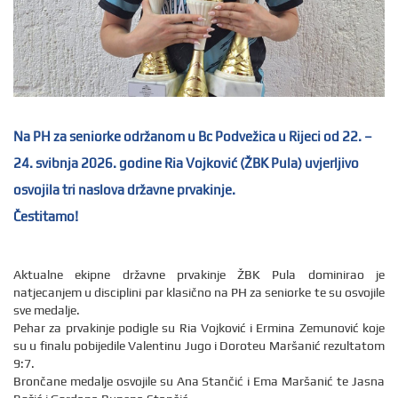
Na PH za seniorke održanom u Bc Podvežica u Rijeci od 22. –
24. svibnja 2026. godine Ria Vojković (ŽBK Pula) uvjerljivo
osvojila tri naslova državne prvakinje.
Čestitamo!
Aktualne ekipne državne prvakinje ŽBK Pula dominirao je
natjecanjem u disciplini par klasično na PH za seniorke te su osvojile
sve medalje.
Pehar za prvakinje podigle su Ria Vojković i Ermina Zemunović koje
su u finalu pobijedile Valentinu Jugo i Doroteu Maršanić rezultatom
9:7.
Brončane medalje osvojile su Ana Stančić i Ema Maršanić te Jasna