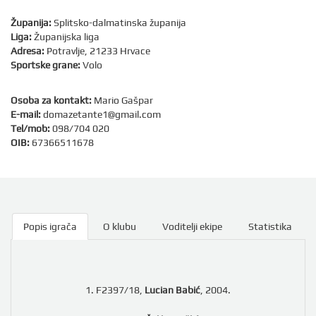
Županija:
Splitsko-dalmatinska županija
Liga:
Županijska liga
Adresa:
Potravlje, 21233 Hrvace
Sportske grane:
Volo
Osoba za kontakt:
Mario Gašpar
E-mail:
domazetante1@gmail.com
Tel/mob:
098/704 020
OIB:
67366511678
Popis igrača
O klubu
Voditelji ekipe
Statistika
1. F2397/18,
Lucian Babić
, 2004.