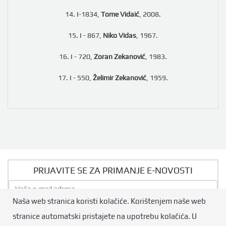
14. I-1834,
Tome Vidaić
, 2008.
15. I - 867,
Niko Vidas
, 1967.
16. I - 720,
Zoran Zekanović
, 1983.
17. I - 550,
Želimir Zekanović
, 1959.
PRIJAVITE SE ZA PRIMANJE E-NOVOSTI
Naša web stranica koristi kolačiće. Korištenjem naše web
Pošalji
stranice automatski pristajete na upotrebu kolačića. U