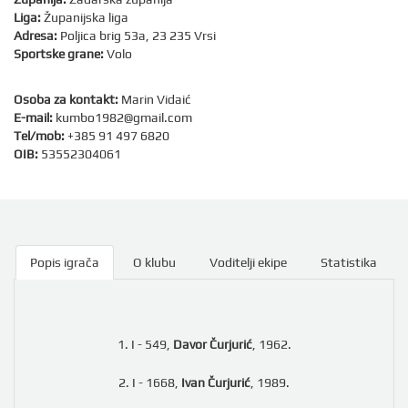
Liga:
Županijska liga
Adresa:
Poljica brig 53a, 23 235 Vrsi
Sportske grane:
Volo
Osoba za kontakt:
Marin Vidaić
E-mail:
kumbo1982@gmail.com
Tel/mob:
+385 91 497 6820
OIB:
53552304061
Popis igrača
O klubu
Voditelji ekipe
Statistika
1. I - 549,
Davor Čurjurić
, 1962.
2. I - 1668,
Ivan Čurjurić
, 1989.