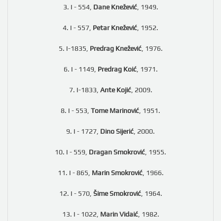
3. I - 554,
Dane Knežević
, 1949.
4. I - 557,
Petar Knežević
, 1952.
5. I-1835,
Predrag Knežević
, 1976.
6. I - 1149,
Predrag Koić
, 1971.
7. I-1833,
Ante Kojić
, 2009.
8. I - 553,
Tome Marinović
, 1951.
9. I - 1727,
Dino Sijerić
, 2000.
10. I - 559,
Dragan Smokrović
, 1955.
11. I - 865,
Marin Smokrović
, 1966.
12. I - 570,
Šime Smokrović
, 1964.
13. I - 1022,
Marin Vidaić
, 1982.