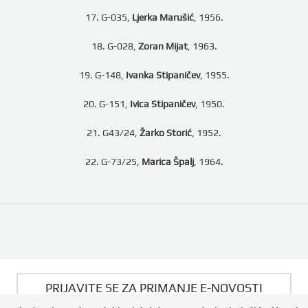
17. G-035,
Ljerka Marušić
, 1956.
18. G-028,
Zoran Mijat
, 1963.
19. G-148,
Ivanka Stipaničev
, 1955.
20. G-151,
Ivica Stipaničev
, 1950.
21. G43/24,
Žarko Storić
, 1952.
22. G-73/25,
Marica Špalj
, 1964.
PRIJAVITE SE ZA PRIMANJE E-NOVOSTI