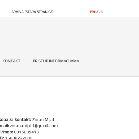
ARHIVA (STARA STRANICA)
PRIJAVA
KONTAKT
PRISTUP INFORMACIJAMA
oba za kontakt:
Zoran Mijat
mail:
zoran.mijat1@gmail.com
l/mob:
0915095413
B:
16898222006