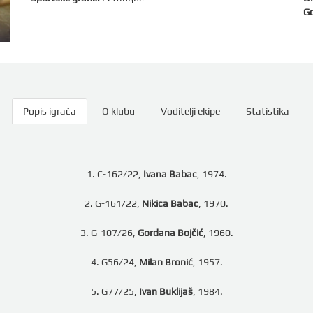
Go
Popis igrača
O klubu
Voditelji ekipe
Statistika
1. C-162/22,
Ivana Babac
, 1974.
2. G-161/22,
Nikica Babac
, 1970.
3. G-107/26,
Gordana Bojčić
, 1960.
4. G56/24,
Milan Bronić
, 1957.
5. G77/25,
Ivan Buklijaš
, 1984.