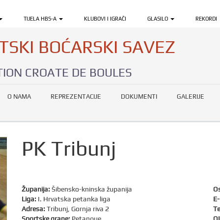
TIJELA HBS-A
KLUBOVI I IGRAČI
GLASILO
REKORDI
TSKI BOĆARSKI SAVEZ
ION CROATE DE BOULES
O NAMA
REPREZENTACIJE
DOKUMENTI
GALERIJE
PK Tribunj
Županija:
Šibensko-kninska županija
Os
Liga:
I. Hrvatska petanka liga
E-
Adresa:
Tribunj, Gornja riva 2
Te
Sportske grane:
Petanque
OI