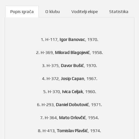
Popis igrača
O klubu
Voditelji ekipe
Statistika
1. H-117,
Igor Banovac
, 1970.
2. H-369,
Milorad Blagojević
, 1958.
3. H-375,
Davor Bušić
, 1970.
4. H-372,
Josip Capan
, 1967.
5. H-370,
Ivica Celjak
, 1960.
6. H-293,
Daniel Dobutović
, 1971.
7. H-364,
Mato Orlovčić
, 1954.
8. H-413,
Tomislav Plavšić
, 1974.