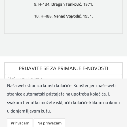
9. H-124,
Dragan Tonković
, 1971.
10. H-488,
Nenad Vojvodić
, 1951.
PRIJAVITE SE ZA PRIMANJE E-NOVOSTI
Naša web stranica koristi kolačiće. Korištenjem naše web
Pošalji
stranice automatski pristajete na upotrebu kolačića. U
svakom trenutku možete isključiti kolačiće klikom na ikonu
© Hrvatski boćarski savez. Sva prava pridržana.
u donjem lijevom kutu.
Design by:
Qmini.hr
Prihvaćam
Ne prihvaćam