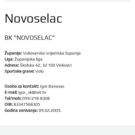
Novoselac
BK "NOVOSELAC"
Županija:
Vukovarsko-srijemska županija
Liga:
Županijska liga
Adresa:
Školska 42, 32 100 Vinkovci
Sportske grane:
Volo
Osoba za kontakt:
Igor Banovac
E-mail:
igor_vk@net.hr
Tel/mob:
099/218-8308
OIB:
83347568305
Godina osnivanja:
09.02.2009.