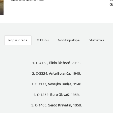
Go
Popis igrača
O klubu
Voditelji ekipe
Statistika
1. C-4158,
Eliđo Blažević
, 2011.
2. C-3324,
Ante Bolanča
, 1946.
3. C-3137,
Veseljko Budija
, 1948.
4. C-1869,
Boro Glavaš
, 1959.
5. C-1405,
Serđo Krevatin
, 1950.