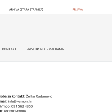
ARHIVA (STARA STRANICA)
PRIJAVA
KONTAKT
PRISTUP INFORMACIJAMA
oba za kontakt:
Željko Radanović
mail:
info@ivamon.hr
l/mob:
091 562 4350
B:
69128142086