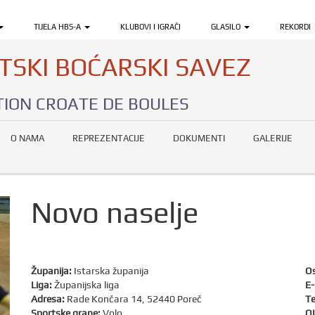
TIJELA HBS-A
KLUBOVI I IGRAČI
GLASILO
REKORDI
TSKI BOĆARSKI SAVEZ
ION CROATE DE BOULES
O NAMA
REPREZENTACIJE
DOKUMENTI
GALERIJE
Novo naselje
Županija:
Istarska županija
Os
Liga:
Županijska liga
E-
Adresa:
Rade Končara 14, 52440 Poreč
Te
Sportske grane:
Volo
OI