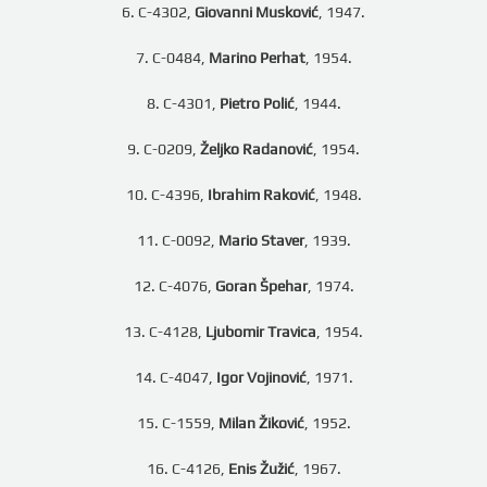
6. C-4302,
Giovanni Musković
, 1947.
7. C-0484,
Marino Perhat
, 1954.
8. C-4301,
Pietro Polić
, 1944.
9. C-0209,
Željko Radanović
, 1954.
10. C-4396,
Ibrahim Raković
, 1948.
11. C-0092,
Mario Staver
, 1939.
12. C-4076,
Goran Špehar
, 1974.
13. C-4128,
Ljubomir Travica
, 1954.
14. C-4047,
Igor Vojinović
, 1971.
15. C-1559,
Milan Žiković
, 1952.
16. C-4126,
Enis Žužić
, 1967.