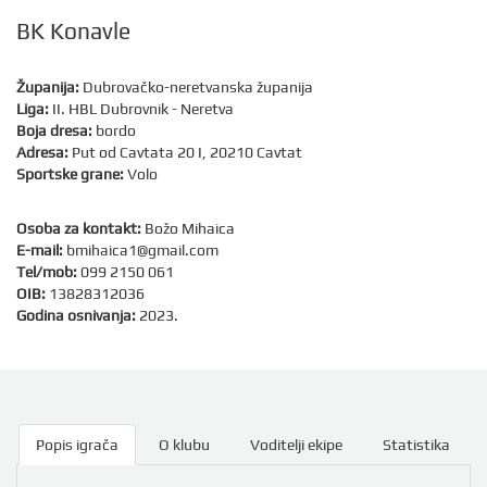
BK Konavle
Županija:
Dubrovačko-neretvanska županija
Liga:
II. HBL Dubrovnik - Neretva
Boja dresa:
bordo
Adresa:
Put od Cavtata 20 I, 20210 Cavtat
Sportske grane:
Volo
Osoba za kontakt:
Božo Mihaica
E-mail:
bmihaica1@gmail.com
Tel/mob:
099 2150 061
OIB:
13828312036
Godina osnivanja:
2023.
Popis igrača
O klubu
Voditelji ekipe
Statistika