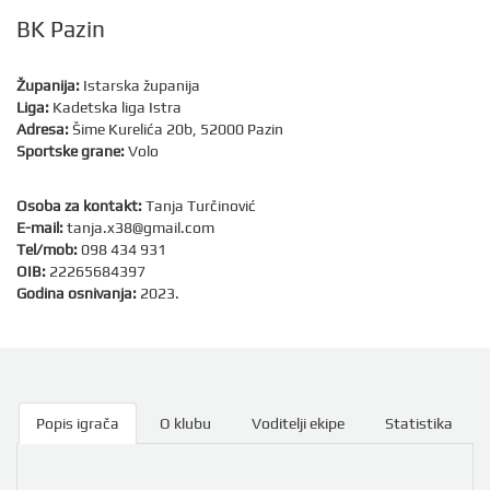
BK Pazin
Županija:
Istarska županija
Liga:
Kadetska liga Istra
Adresa:
Šime Kurelića 20b, 52000 Pazin
Sportske grane:
Volo
Osoba za kontakt:
Tanja Turčinović
E-mail:
tanja.x38@gmail.com
Tel/mob:
098 434 931
OIB:
22265684397
Godina osnivanja:
2023.
Popis igrača
O klubu
Voditelji ekipe
Statistika