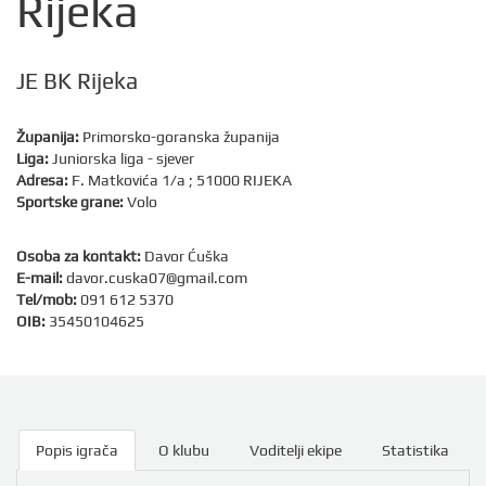
Rijeka
JE BK Rijeka
Županija:
Primorsko-goranska županija
Liga:
Juniorska liga - sjever
Adresa:
F. Matkovića 1/a ; 51000 RIJEKA
Sportske grane:
Volo
Osoba za kontakt:
Davor Ćuška
E-mail:
davor.cuska07@gmail.com
Tel/mob:
091 612 5370
OIB:
35450104625
Popis igrača
O klubu
Voditelji ekipe
Statistika