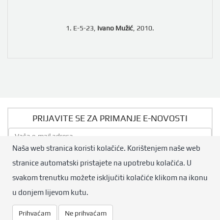
1. E-5-23,
Ivano Mužić
, 2010.
PRIJAVITE SE ZA PRIMANJE E-NOVOSTI
Naša web stranica koristi kolačiće. Korištenjem naše web
Pošalji
stranice automatski pristajete na upotrebu kolačića. U
svakom trenutku možete isključiti kolačiće klikom na ikonu
© Hrvatski boćarski savez. Sva prava pridržana.
u donjem lijevom kutu.
Design by:
Qmini.hr
Prihvaćam
Ne prihvaćam