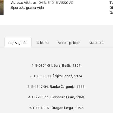
Adresa:
Viškovo 124 B, 51216 VIŠKOVO
Te
Sportske grane:
Volo
OI
Go
Popis igrača
O klubu
Voditelji ekipe
Statistika
1. E-0951-01,
Juraj Bašić
, 1967.
2. E-0390-99,
Željko Benaš
, 1974.
3. E-1317-04,
Ranko Čargonja
, 1955.
4. E-2796-11,
Slobodan Frlan
, 1960.
5. E-0018-97,
Dragan Lerga
, 1962.