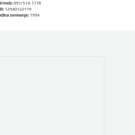
l/mob:
091/514-1778
B:
12940122119
dina osnivanja:
1994