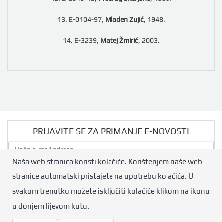
13. E-0104-97,
Mladen Zujić
, 1948.
14. E-3239,
Matej Žmirić
, 2003.
PRIJAVITE SE ZA PRIMANJE E-NOVOSTI
Naša web stranica koristi kolačiće. Korištenjem naše web
Pošalji
stranice automatski pristajete na upotrebu kolačića. U
svakom trenutku možete isključiti kolačiće klikom na ikonu
© Hrvatski boćarski savez. Sva prava pridržana.
u donjem lijevom kutu.
Design by:
Qmini.hr