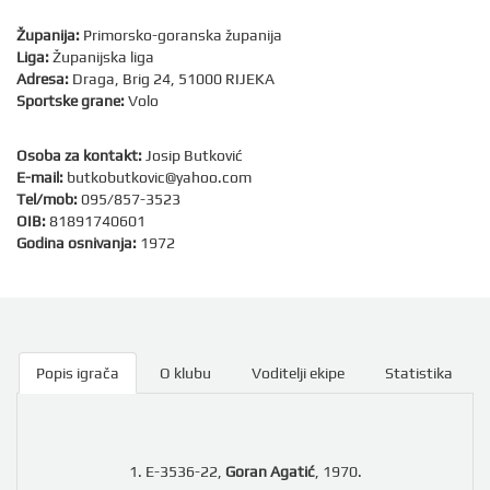
Županija:
Primorsko-goranska županija
Liga:
Županijska liga
Adresa:
Draga, Brig 24, 51000 RIJEKA
Sportske grane:
Volo
Osoba za kontakt:
Josip Butković
E-mail:
butkobutkovic@yahoo.com
Tel/mob:
095/857-3523
OIB:
81891740601
Godina osnivanja:
1972
Popis igrača
O klubu
Voditelji ekipe
Statistika
1. E-3536-22,
Goran Agatić
, 1970.