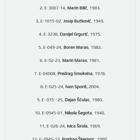
2. E-3007-14,
Marin Bilić
, 1983.
3. E-1015-02,
Josip Butković
, 1949.
4. E-3238,
Danijel Grgurić
, 1975.
5. E-049-24,
Boren Maras
, 1982.
6. E-52-23,
Marin Maras
, 1981.
7. E-04008,
Predrag Smokvina
, 1978.
8. E-025-24,
Ivan Sporiš
, 2004.
9. E- 015 - 25,
Dejan Šćulac
, 1980.
10. E-0945-01,
Nikola Šegota
, 1940.
11. E-026-24,
Ivica Širola
, 1969.
12. E-2945-13,
Predrag Škerjanc
, 1960.