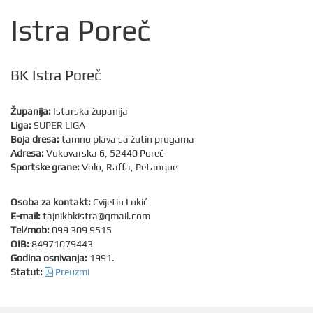
Istra Poreč
BK Istra Poreč
Županija:
Istarska županija
Liga:
SUPER LIGA
Boja dresa:
tamno plava sa žutin prugama
Adresa:
Vukovarska 6, 52440 Poreč
Sportske grane:
Volo, Raffa, Petanque
Osoba za kontakt:
Cvijetin Lukić
E-mail:
tajnikbkistra@gmail.com
Tel/mob:
099 309 9515
OIB:
84971079443
Godina osnivanja:
1991.
Statut:
Preuzmi