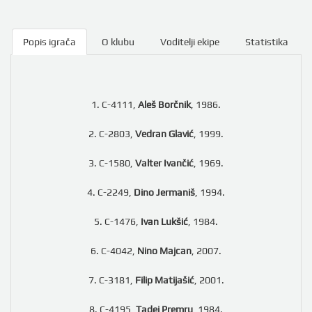
Popis igrača
O klubu
Voditelji ekipe
Statistika
1. C-4111,
Aleš Borčnik
, 1986.
2. C-2803,
Vedran Glavić
, 1999.
3. C-1580,
Valter Ivančić
, 1969.
4. C-2249,
Dino Jermaniš
, 1994.
5. C-1476,
Ivan Lukšić
, 1984.
6. C-4042,
Nino Majcan
, 2007.
7. C-3181,
Filip Matijašić
, 2001.
8. C-4195,
Tadej Premru
, 1984.