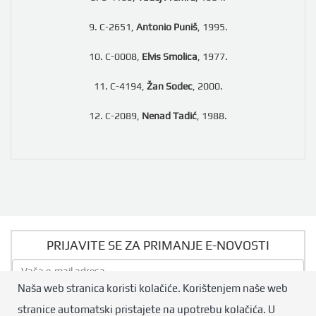
9. C-2651,
Antonio Puniš
, 1995.
10. C-0008,
Elvis Smolica
, 1977.
11. C-4194,
Žan Sodec
, 2000.
12. C-2089,
Nenad Tadić
, 1988.
PRIJAVITE SE ZA PRIMANJE E-NOVOSTI
Naša web stranica koristi kolačiće. Korištenjem naše web
Pošalji
stranice automatski pristajete na upotrebu kolačića. U