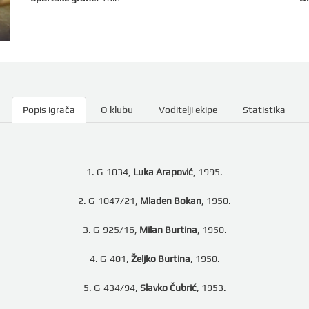
Popis igrača
O klubu
Voditelji ekipe
Statistika
1. G-1034,
Luka Arapović
, 1995.
2. G-1047/21,
Mladen Bokan
, 1950.
3. G-925/16,
Milan Burtina
, 1950.
4. G-401,
Željko Burtina
, 1950.
5. G-434/94,
Slavko Čubrić
, 1953.