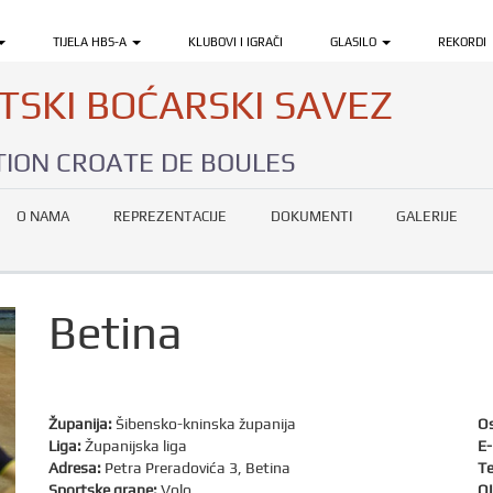
TIJELA HBS-A
KLUBOVI I IGRAČI
GLASILO
REKORDI
TSKI BOĆARSKI SAVEZ
ION CROATE DE BOULES
O NAMA
REPREZENTACIJE
DOKUMENTI
GALERIJE
Betina
Županija:
Šibensko-kninska županija
Os
Liga:
Županijska liga
E-
Adresa:
Petra Preradovića 3, Betina
Te
Sportske grane:
Volo
OI