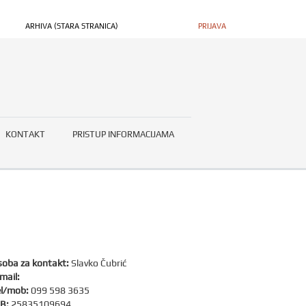
ARHIVA (STARA STRANICA)
PRIJAVA
KONTAKT
PRISTUP INFORMACIJAMA
oba za kontakt:
Slavko Čubrić
mail:
l/mob:
099 598 3635
B:
25835109694