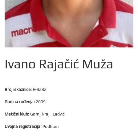
Ivano Rajačić Muža
Broj iskaznice:
E-3232
Godina rođenja:
2009.
Matični klub:
Gornji kraj - Ladvić
Dvojna registracija:
Podhum