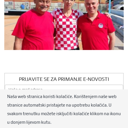
PRIJAVITE SE ZA PRIMANJE E-NOVOSTI
Naša web stranica koristi kolačiće. Korištenjem naše web
Pošalji
stranice automatski pristajete na upotrebu kolačića. U
svakom trenutku možete isključiti kolačiće klikom na ikonu
© Hrvatski boćarski savez. Sva prava pridržana.
u donjem lijevom kutu.